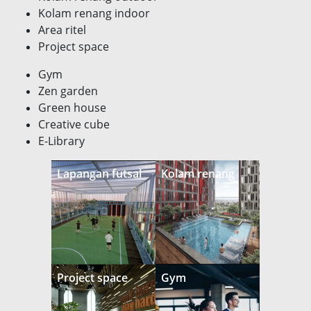
Kolam renang indoor
Area ritel
Project space
Gym
Zen garden
Green house
Creative cube
E-Library
Lapangan futsal
Kolam renang
Project space
Gym