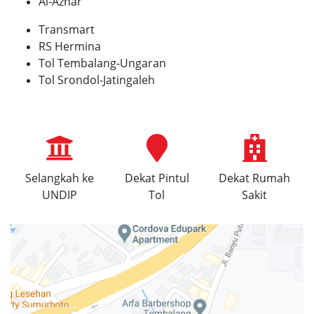
Al-Azhar
Transmart
RS Hermina
Tol Tembalang-Ungaran
Tol Srondol-Jatingaleh
Selangkah ke
Dekat Pintul
Dekat Rumah
UNDIP
Tol
Sakit